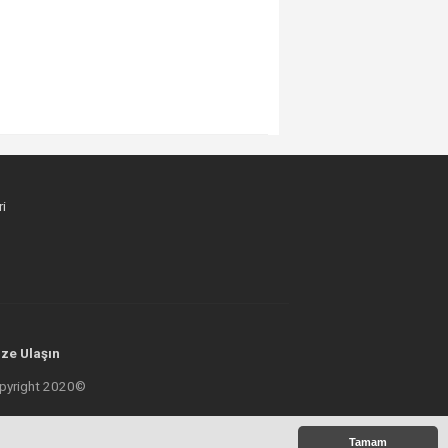
i
ze Ulaşın
 Copyright 2020©
Tamam