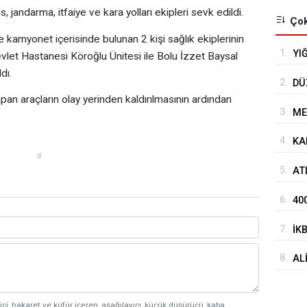
, jandarma, itfaiye ve kara yolları ekipleri sevk edildi.
Çok
kamyonet içerisinde bulunan 2 kişi sağlık ekiplerinin
1.
YI
let Hastanesi Köroğlu Ünitesi ile Bolu İzzet Baysal
dı.
2.
DÜ
an araçların olay yerinden kaldırılmasının ardından
3.
ME
4.
KA
#
5.
AT
HA
6.
40
7.
İK
AĞ
8.
AL
ici, hakaret ve küfür içeren, aşağılayıcı, küçük düşürücü, kaba,