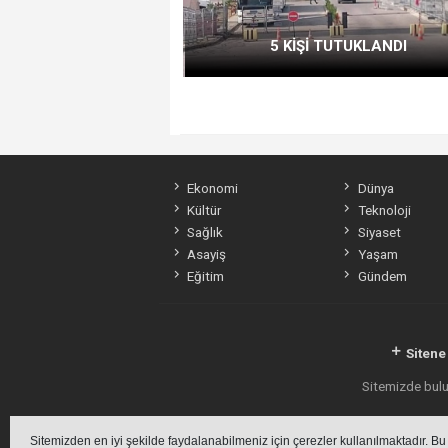
5 KİŞİ TUTUKLANDI
Ekonomi
Dünya
Kültür
Teknoloji
Sağlık
Siyaset
Asayiş
Yaşam
Eğitim
Gündem
Sitene
Sitemizde bulun
Sitemizden en iyi şekilde faydalanabilmeniz için çerezler kullanılmaktadır. Bu