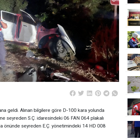
a geldi. Alınan bilgilere göre D-100 kara yolunda
ne seyreden S.Ç. idaresindeki 06 FAN 064 plakalı
da önünde seyreden E.Ç. yönetimindeki 14 HD 008