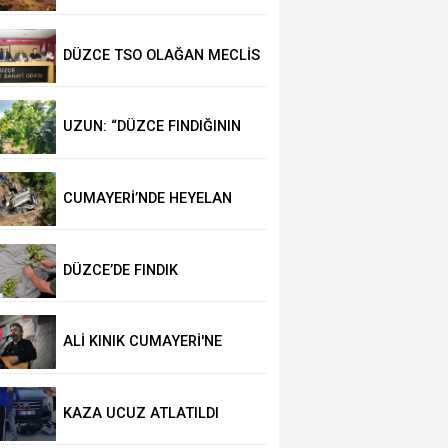
DÜZCE TSO OLAĞAN MECLİS
TOPLANTISI
GERÇEKLEŞTİRİLDİ
UZUN: “DÜZCE FINDIĞININ
PAZAR DEĞERİ KORUNACAK”
CUMAYERİ’NDE HEYELAN
MEYDANA GELDİ
DÜZCE’DE FINDIK
REKOLTESİNİ 102 BİN TON
AÇIKLADILAR
ALİ KINIK CUMAYERİ'NE
GELİYOR
KAZA UCUZ ATLATILDI