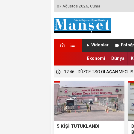
07 Ağustos 2026, Cuma
12:47 - DÜZCE’DE EVLENECEK ÇİFT
Videolar
Fotoğr
12:47 - FINDIK ÜRETİCİLERİ TETİKTE
Ekonomi
Dünya
K
12:46 - DÜZCE TSO OLAĞAN MECLİS
5 KİŞİ TUTUKLANDI