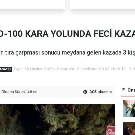
D-100 KARA YOLUNDA FECİ KAZ
 tıra çarpması sonucu meydana gelen kazada 3 kişi
Yayın: 08 Haziran 2026 - Pazartesi - Güncelleme: 08.06.2026 13:13:
ASAYIŞ
Öne
Okuma Süresi: 46 sn.
305
okunma