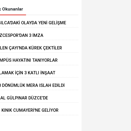
 Okunanlar
ĞILCA'DAKİ OLAYDA YENİ GELİŞME
ZCESPOR'DAN 3 İMZA
LEN ÇAYI’NDA KÜREK ÇEKTİLER
MPÜS HAYATINI TANIYORLAR
LAMAK İÇİN 3 KATLI İNŞAAT
LİNDEKİ BİNANIN ÜZERİNE ÇIKTI
0 DÖNÜMLÜK MERA ISLAH EDİLDİ
BAL GÜLPINAR DÜZCE’DE
IRLANDI
İ KINIK CUMAYERİ'NE GELİYOR