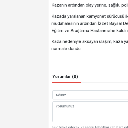
Kazanın ardından olay yerine, sağlık, polis
Kazada yaralanan kamyonet sürücüsü ile 
müdahalesinin ardından İzzet Baysal Dev
Eğitim ve Araştırma Hastanesi'ne kaldırıl
Kaza nedeniyle aksayan ulaşım, kaza yap
normale döndü.
Yorumlar (0)
Suç teşkil edecek, yasadışı, tehditkar, rahatsız ed