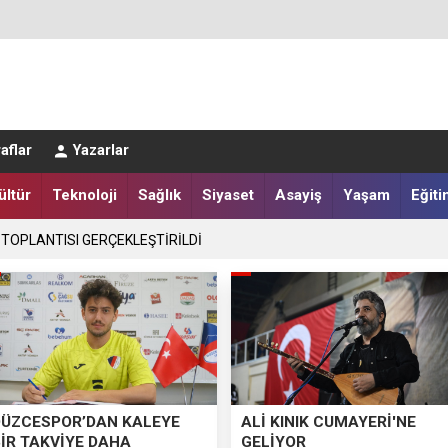
LER DESTEKLENİYOR
aflar
Yazarlar
ültür
Teknoloji
Sağlık
Siyaset
Asayiş
Yaşam
Eğiti
 TOPLANTISI GERÇEKLEŞTİRİLDİ
DÜZCESPOR’DAN KALEYE
ALİ KINIK CUMAYERİ'NE
BİR TAKVİYE DAHA
GELİYOR