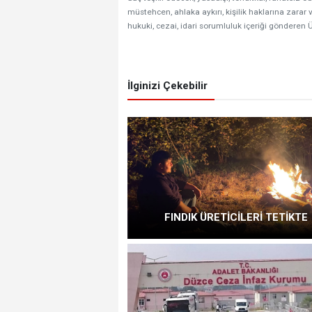
müstehcen, ahlaka aykırı, kişilik haklarına zarar v
hukuki, cezai, idari sorumluluk içeriği gönderen Ü
İlginizi Çekebilir
FINDIK ÜRETİCİLERİ TETİKTE