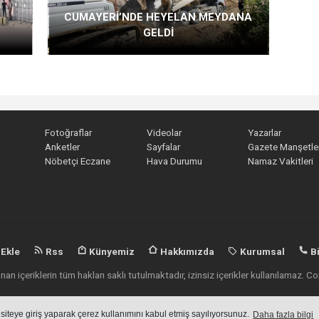
CUMAYERİ’NDE HEYELAN MEYDANA
GELDİ
Fotoğraflar
Videolar
Yazarlar
Anketler
Sayfalar
Gazete Manşetler
Nöbetçi Eczane
Hava Durumu
Namaz Vakitleri
 Ekle
Rss
Künyemiz
Hakkımızda
Kurumsal
Bi
an içeriklerin tüm hakları saklı tutulmaktadır, izinsiz içerikler kullanılamaz.
Haber Yazılımı:
Haber Sistemleri
 siteye giriş yaparak çerez kullanımını kabul etmiş sayılıyorsunuz.
Daha fazla bilgi