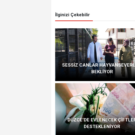
İlginizi Çekebilir
SESSİZ CANLAR HAYVANSEVERL
BEKLİYOR
DÜZCE’DE EVLENECEK ÇİFTLE
DESTEKLENİYOR