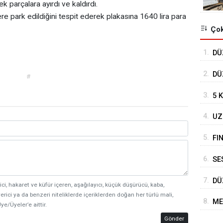
 parçalara ayırdı ve kaldırdı.
ı yere park edildiğini tespit ederek plakasına 1640 lira para
Çok
1.
DÜ
TO
2.
DÜ
#
DE
3.
5 
4.
UZ
DE
5.
FI
6.
SE
BE
7.
DÜ
ici, hakaret ve küfür içeren, aşağılayıcı, küçük düşürücü, kaba,
HA
erici ya da benzeri niteliklerde içeriklerden doğan her türlü mali,
8.
ME
ye/Üyeler’e aittir.
Gönder