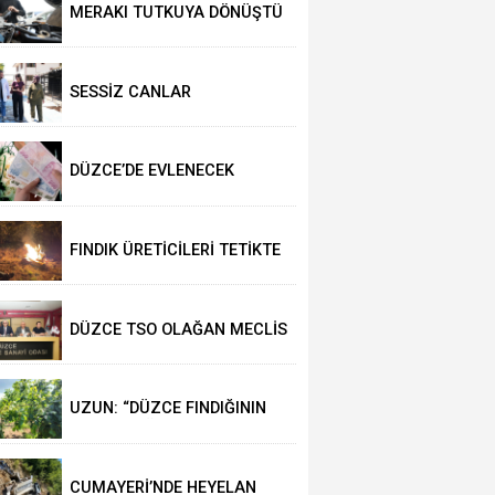
MERAKI TUTKUYA DÖNÜŞTÜ
SESSİZ CANLAR
HAYVANSEVERLERİ BEKLİYOR
DÜZCE’DE EVLENECEK
ÇİFTLER DESTEKLENİYOR
FINDIK ÜRETİCİLERİ TETİKTE
DÜZCE TSO OLAĞAN MECLİS
TOPLANTISI
GERÇEKLEŞTİRİLDİ
UZUN: “DÜZCE FINDIĞININ
PAZAR DEĞERİ KORUNACAK”
CUMAYERİ’NDE HEYELAN