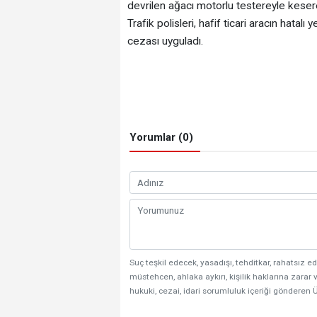
devrilen ağacı motorlu testereyle keserek
Trafik polisleri, hafif ticari aracın hatal
cezası uyguladı.
Yorumlar (0)
Suç teşkil edecek, yasadışı, tehditkar, rahatsız ed
müstehcen, ahlaka aykırı, kişilik haklarına zarar v
hukuki, cezai, idari sorumluluk içeriği gönderen Ü