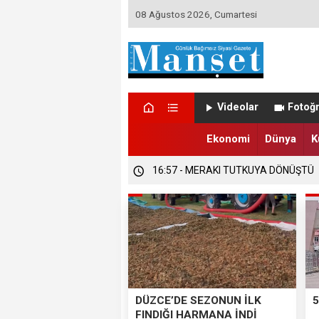
08 Ağustos 2026, Cumartesi
Videolar
Fotoğr
Ekonomi
Dünya
K
16:58 - DÜZCE’DE TRABZONSPORLU
16:57 - DÜZCE’DE SEZONUN İLK FIND
16:57 - MERAKI TUTKUYA DÖNÜŞTÜ
DÜZCE’DE SEZONUN İLK
5
FINDIĞI HARMANA İNDİ