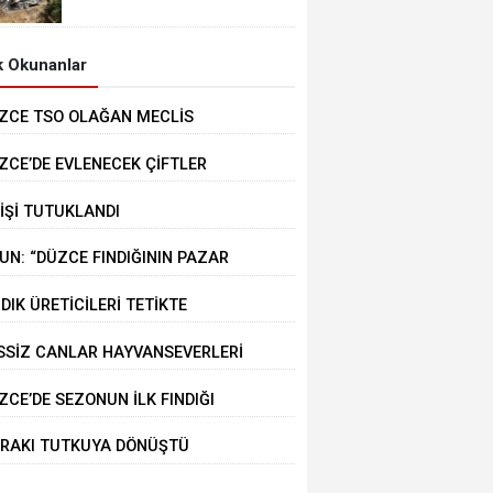
MEYDANA GELDİ
 Okunanlar
ZCE TSO OLAĞAN MECLİS
PLANTISI GERÇEKLEŞTİRİLDİ
ZCE’DE EVLENECEK ÇİFTLER
STEKLENİYOR
KİŞİ TUTUKLANDI
UN: “DÜZCE FINDIĞININ PAZAR
ĞERİ KORUNACAK”
NDIK ÜRETİCİLERİ TETİKTE
SSİZ CANLAR HAYVANSEVERLERİ
KLİYOR
ZCE’DE SEZONUN İLK FINDIĞI
RMANA İNDİ
RAKI TUTKUYA DÖNÜŞTÜ