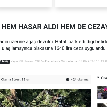
 HEM HASAR ALDI HEM DE CEZAY
racın üzerine ağaç devrildi. Hatalı park edildiği beli
ulaşılamayınca plakasına 1640 lira ceza uygulandı.
Yayın: 08 Haziran 2026 - Pazartesi - Güncelleme: 08.06.2026 13:13:
ASAYIŞ
Öne
Okuma Süresi: 32 sn.
424
okunma