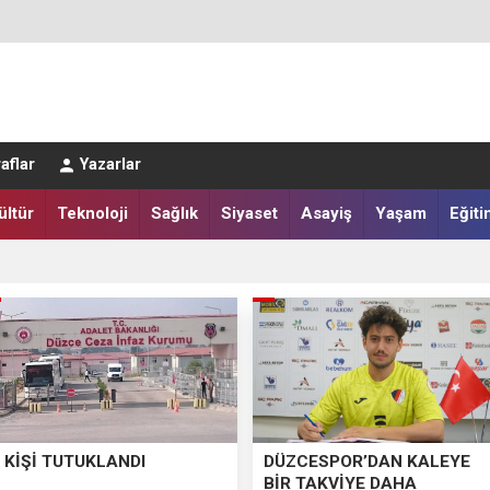
aflar
Yazarlar
ültür
Teknoloji
Sağlık
Siyaset
Asayiş
Yaşam
Eğiti
LAR SALAH HEYECANI YAŞADI
IĞI HARMANA İNDİ
 KİŞİ TUTUKLANDI
DÜZCESPOR’DAN KALEYE
BİR TAKVİYE DAHA