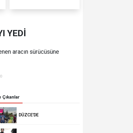
I YEDİ
rlenen aracın sürücüsüne
00
 Çıkanlar
DÜZCE’DE
TRABZONSPORLULAR
SALAH HEYECANI YAŞADI