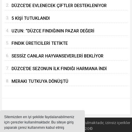
GERÇEKLEŞTİRİLDİ
2.
DÜZCE’DE EVLENECEK ÇİFTLER DESTEKLENİYOR
3.
5 KİŞİ TUTUKLANDI
4.
UZUN: “DÜZCE FINDIĞININ PAZAR DEĞERİ
KORUNACAK”
5.
FINDIK ÜRETİCİLERİ TETİKTE
6.
SESSİZ CANLAR HAYVANSEVERLERİ BEKLİYOR
7.
DÜZCE’DE SEZONUN İLK FINDIĞI HARMANA İNDİ
8.
MERAKI TUTKUYA DÖNÜŞTÜ
Sitemizden en iyi şekilde faydalanabilmeniz
için çerezler kullanılmaktadır. Bu siteye giriş
Sitemizde bulunan içeriklerin tüm hakları saklı tutulmaktadır, izinsiz içerikler
yaparak çerez kullanımını kabul etmiş
kullanılamaz. Copyright 2020©