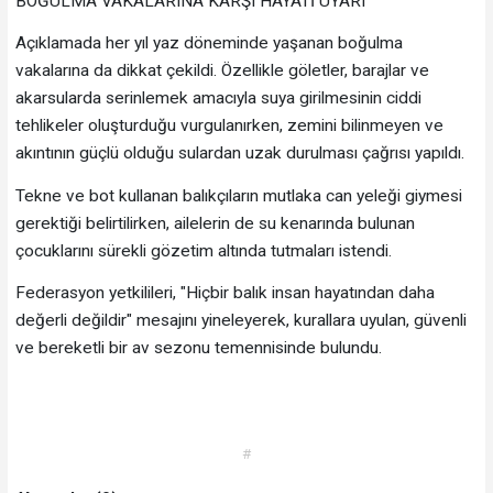
BOĞULMA VAKALARINA KARŞI HAYATİ UYARI
Açıklamada her yıl yaz döneminde yaşanan boğulma
vakalarına da dikkat çekildi. Özellikle göletler, barajlar ve
akarsularda serinlemek amacıyla suya girilmesinin ciddi
tehlikeler oluşturduğu vurgulanırken, zemini bilinmeyen ve
akıntının güçlü olduğu sulardan uzak durulması çağrısı yapıldı.
Tekne ve bot kullanan balıkçıların mutlaka can yeleği giymesi
gerektiği belirtilirken, ailelerin de su kenarında bulunan
çocuklarını sürekli gözetim altında tutmaları istendi.
Federasyon yetkilileri, "Hiçbir balık insan hayatından daha
değerli değildir" mesajını yineleyerek, kurallara uyulan, güvenli
ve bereketli bir av sezonu temennisinde bulundu.
#